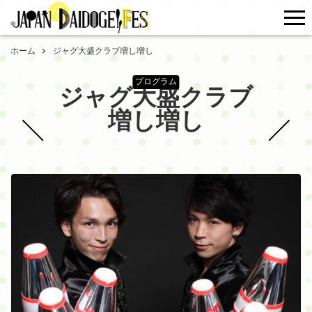
me
ホーム
ジャグ大盛クラブ増し増し
プログラム
ジャグ大盛クラブ
増し増し