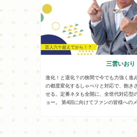
芸人六十超えてから！？
三雲いおり
進化！と退化？の狭間で今でも力強く進
の都度変化するしゃべりと対応で、飽き
せる。定番ネタも全開に、全世代対応型
ョー。 第4回に向けてファンの皆様へのメ.